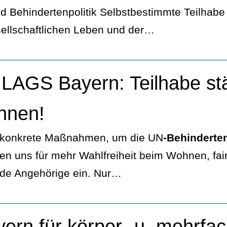
d Behindertenpolitik Selbstbestimmte Teilhab
ellschaftlichen Leben und der…
 LAGS Bayern: Teilhabe st
hnen!
konkrete Maßnahmen, um die UN
-Behinderte
n uns für mehr Wahlfreiheit beim Wohnen, fai
nde Angehörige ein. Nur…
rn für körper- u. mehrfac