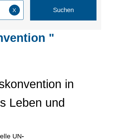
Suchen
X
nvention "
skonvention in
es Leben und
elle UN
-