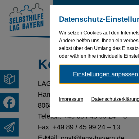
Über
Behinderung
Ges
Datenschutz-Einstellu
uns
und
Wir setzen Cookies auf den Internet
Andere helfen uns, Ihnen ein verbess
selbst über den Umfang des Einsatz
oder wählen Ihre individuelle Einst
Kontakt
Einstellungen anpassen
LAG SELBSTHILFE Bayern e.V.
Hansastraße 40
Impressum
Datenschutzerklärun
80686 München
Telefon: +49 89 / 45 99 24 – 0
Fax: +49 89 / 45 99 24 – 13
E-Mail:
post@lags-bayern.de