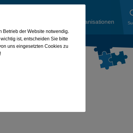
liedsorganisationen
Aus den
Mitgliedsorganisationen
Su
en Betrieb der Website notwendig.
ichtig ist, entscheiden Sie bitte
von uns eingesetzten Cookies zu
!