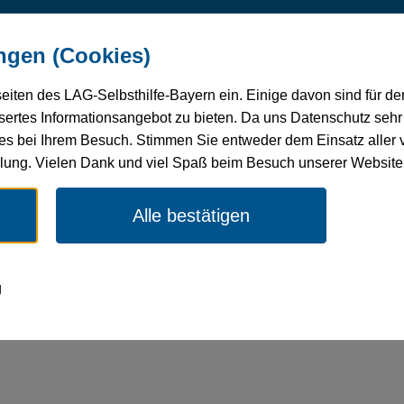
undheit
Verbandsentwicklung
Selbsthilfe-
Mitg
ngen (Cookies)
 Pflege
Förderung
seiten des LAG-Selbsthilfe-Bayern ein. Einige davon sind für d
ertes Informationsangebot zu bieten. Da uns Datenschutz sehr w
es bei Ihrem Besuch. Stimmen Sie entweder dem Einsatz aller 
ellung. Vielen Dank und viel Spaß beim Besuch unserer Website
Alle bestätigen
g