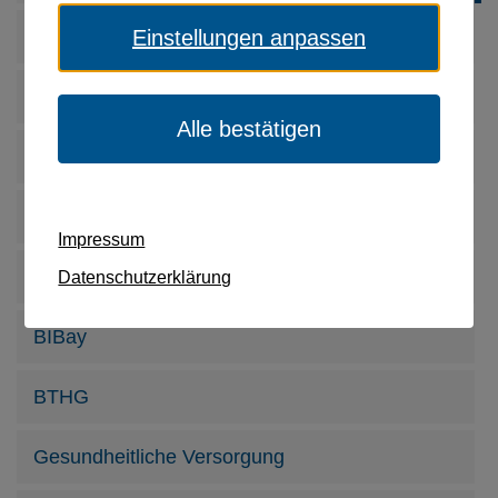
Einstellungen anpassen
Aktuelles von unseren Mitgliedern
Barrierefreiheit
Alle bestätigen
Behinderung
Förderung Krankenkassen § 20h SGB V
Impressum
Behindertenpolitik
Datenschutzerklärung
BIBay
BTHG
Gesundheitliche Versorgung