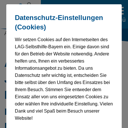
Datenschutz-Einstellungen
Menü
(Cookies)
Aktuelles | 12.06.2024
Wir setzen Cookies auf den Internetseiten des
LAG-Selbsthilfe-Bayern ein. Einige davon sind
für den Betrieb der Website notwendig. Andere
Ankündigung: „15
helfen uns, Ihnen ein verbessertes
Informationsangebot zu bieten. Da uns
Jahre UN-
Datenschutz sehr wichtig ist, entscheiden Sie
bitte selbst über den Umfang des Einsatzes bei
Ihrem Besuch. Stimmen Sie entweder dem
Behindertenrechtsko
Einsatz aller von uns eingesetzten Cookies zu
oder wählen Ihre individuelle Einstellung. Vielen
nvention in
Dank und viel Spaß beim Besuch unserer
Website!
Deutschland – das