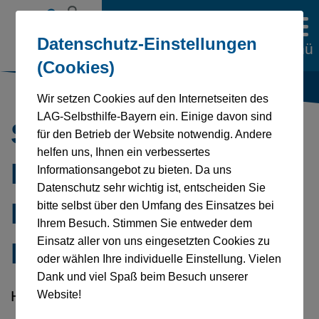
Datenschutz-Einstellungen
Menü
(Cookies)
Wir setzen Cookies auf den Internetseiten des
LAG-Selbsthilfe-Bayern ein. Einige davon sind
Selbsthilfe
für den Betrieb der Website notwendig. Andere
helfen uns, Ihnen ein verbessertes
Körperbehinderter
Informationsangebot zu bieten. Da uns
Datenschutz sehr wichtig ist, entscheiden Sie
Landesverband
bitte selbst über den Umfang des Einsatzes bei
Ihrem Besuch. Stimmen Sie entweder dem
Einsatz aller von uns eingesetzten Cookies zu
Bayern e.V.
oder wählen Ihre individuelle Einstellung. Vielen
Dank und viel Spaß beim Besuch unserer
Homepage:
http://www.bsk-lvbayern.de/
Website!