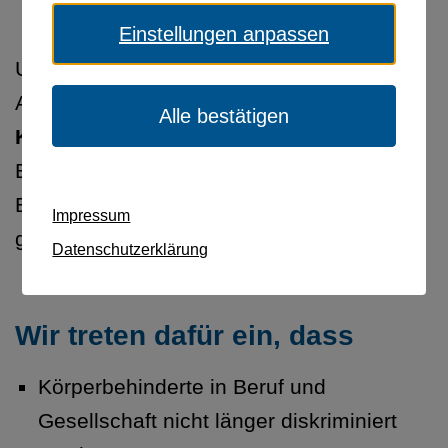
Einstellungen anpassen
Unser Verband ist der zuständige
Ansprechpartner für alle
Menschen mit
Alle bestätigen
Körperbehinderung
– die Ursache der
Behinderung spielt keine Rolle. Er wird von
Betroffenen in ehrenamtlicher Arbeit
Impressum
geführt.
Datenschutzerklärung
Wir treten dafür ein, dass
Körperbehinderte in Beruf und
Gesellschaft nicht länger diskriminiert