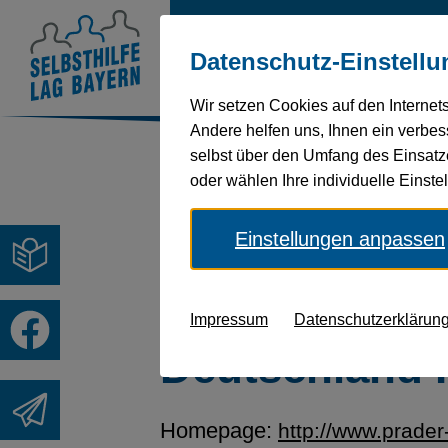
Über
Behinderung
Ges
Datenschutz-Einstellu
uns
und
Wir setzen Cookies auf den Internet
Andere helfen uns, Ihnen ein verbess
selbst über den Umfang des Einsatz
Sie befinden sich hier:
oder wählen Ihre individuelle Einst
Startseite
LAGS-Mitglieder
P
Einstellungen anpassen
Prader Willi 
Impressum
Datenschutzerklärun
Deutschland 
Homepage:
http://www.prader-