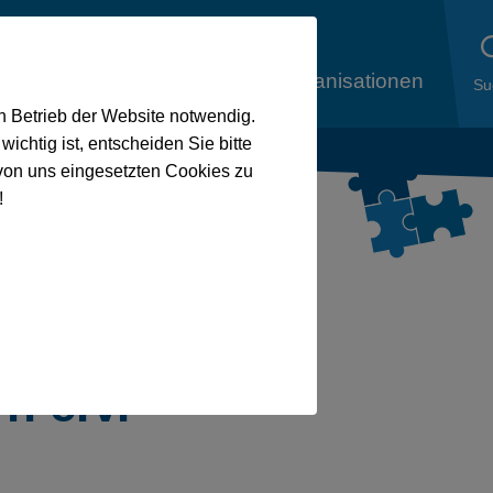
liedsorganisationen
Aus den
Mitgliedsorganisationen
Su
en Betrieb der Website notwendig.
ichtig ist, entscheiden Sie bitte
von uns eingesetzten Cookies zu
!
ruppe Bayern e.V.
n e.V.