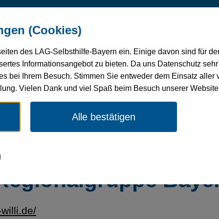
undheit
Verbandsentwicklung
Selbsthilfe-
Mitg
ngen (Cookies)
 Pflege
Förderung
seiten des LAG-Selbsthilfe-Bayern ein. Einige davon sind für d
ertes Informationsangebot zu bieten. Da uns Datenschutz sehr w
es bei Ihrem Besuch. Stimmen Sie entweder dem Einsatz aller 
ellung. Vielen Dank und viel Spaß beim Besuch unserer Website
rader Willi Syndrom Vereinigung Deutschland Regionalg
Alle bestätigen
Syndrom Vereinigung
g
Regionalgruppe Bayer
willi.de/