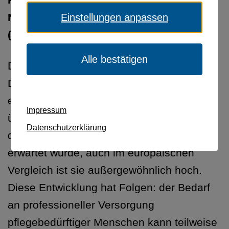
Referentenentwurf zum Gesetz zur
Neuordnung der Pflegeversicherung
Einstellungen anpassen
(PNOG)
Alle bestätigen
Die Zahl pflegebedürftiger Menschen ist in
Deutschland in den letzten Jahren
erheblich gestiegen. Sie liegt derzeit bei
Impressum
über 6 Millionen. Die Pflegeprävalenz ist
Datenschutzerklärung
deutlich höher als demografisch bedingt
erwartet wurde, auch im europäischen
Vergleich ist sie außergewöhnlich hoch.
Diese Entwicklung hat Folgen: der Bedarf
an professioneller Versorgung
pflegebedürftiger Menschen kann teilweise