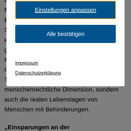
Die Kritik von Bundeskanzler Friedrich
Merz an den steigenden Ausgaben für die
Einstellungen anpassen
Eingliederungshilfe trifft bei
Selbsthilfeorganisationen in Bayern auf
Alle bestätigen
entschiedene Ablehnung – und das mit
gutem Grund. Die Forderungen nach
Kürzungen in einem Bereich, der zentrale
Impressum
Grundrechte wie Selbstbestimmung und
Datenschutzerklärung
Teilhabe betrifft, ignorieren nicht nur die
menschenrechtliche Dimension, sondern
auch die realen Lebenslagen von
Menschen mit Behinderungen.
„Einsparungen an der