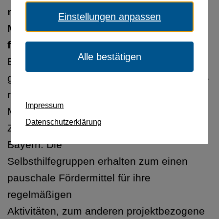
neuen Höchstbetrag von über 13
Einstellungen anpassen
Millionen Euro ge-
fördert.
Alle bestätigen
Ein Großteil der Fördersumme der
gesetzlichen Krankenversicherung (GKV) –
rund 5,7
Impressum
Millionen Euro – ging nach vorläufigen
Datenschutzerklärung
Zahlen an 2.163 Selbsthilfegruppen in
Bayern. Die
Selbsthilfegruppen erhalten zum einen
pauschale Fördermittel für ihre
regelmäßigen
Aktivitäten, zum anderen projektbezogene