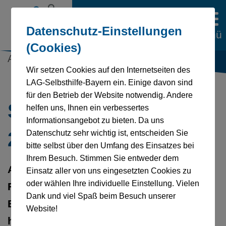
Datenschutz-Einstellungen
Menü
(Cookies)
Aktuelles | 12.09.2024
Wir setzen Cookies auf den Internetseiten des
LAG-Selbsthilfe-Bayern ein. Einige davon sind
für den Betrieb der Website notwendig. Andere
Selbsthilfeförderung
helfen uns, Ihnen ein verbessertes
Informationsangebot zu bieten. Da uns
2024 auf Höchststand
Datenschutz sehr wichtig ist, entscheiden Sie
bitte selbst über den Umfang des Einsatzes bei
Ihrem Besuch. Stimmen Sie entweder dem
Augsburg, 21.08.2024. Die GKV-
Einsatz aller von uns eingesetzten Cookies zu
oder wählen Ihre individuelle Einstellung. Vielen
Fördergemeinschaft Selbsthilfe in
Dank und viel Spaß beim Besuch unserer
Bayern hat die gesund-
Website!
heitsbezogene Selbsthilfe mit einem