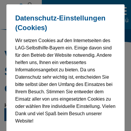
Datenschutz-Einstellungen
Menü
(Cookies)
Wir setzen Cookies auf den Internetseiten des
LAG-Selbsthilfe-Bayern ein. Einige davon sind
VbA –
für den Betrieb der Website notwendig. Andere
helfen uns, Ihnen ein verbessertes
Selbstbestimmt leben
Informationsangebot zu bieten. Da uns
Datenschutz sehr wichtig ist, entscheiden Sie
e.V.
bitte selbst über den Umfang des Einsatzes bei
Ihrem Besuch. Stimmen Sie entweder dem
Einsatz aller von uns eingesetzten Cookies zu
Homepage:
https://vba-muenchen.de
oder wählen Ihre individuelle Einstellung. Vielen
Dank und viel Spaß beim Besuch unserer
Zurück zur Übersicht
Website!