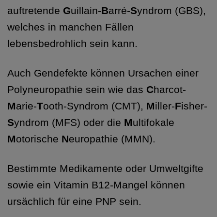
auftretende
G
uillain-
B
arré-
S
yndrom (GBS),
welches in manchen Fällen
lebensbedrohlich sein kann.
Auch Gendefekte können Ursachen einer
Polyneuropathie sein wie das
C
harcot-
M
arie-
T
ooth-Syndrom (CMT),
M
iller-
F
isher-
S
yndrom (MFS) oder die
M
ultifokale
M
otorische
N
europathie (MMN).
Bestimmte Medikamente oder Umweltgifte
sowie ein Vitamin B12-Mangel können
ursächlich für eine PNP sein.