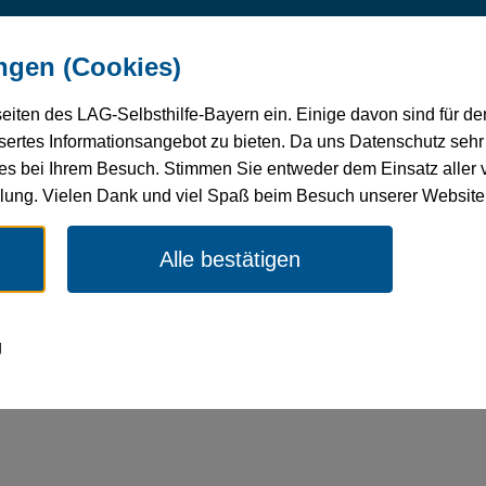
undheit
Verbandsentwicklung
Selbsthilfe-
Mitg
ngen (Cookies)
 Pflege
Förderung
seiten des LAG-Selbsthilfe-Bayern ein. Einige davon sind für d
ertes Informationsangebot zu bieten. Da uns Datenschutz sehr w
es bei Ihrem Besuch. Stimmen Sie entweder dem Einsatz aller 
LAGS-Mitglieder
Diabetikerbund Bayern e.V.
ellung. Vielen Dank und viel Spaß beim Besuch unserer Website
Alle bestätigen
d Bayern e.V.
g
tikerbund-bayern.de/