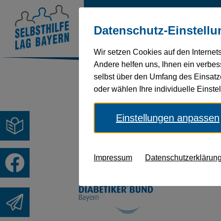
Über
Behinderung
Ges
Datenschutz-Einstellu
uns
und
Wir setzen Cookies auf den Internet
Andere helfen uns, Ihnen ein verbess
selbst über den Umfang des Einsatz
Sie befinden sich hier:
Startseite
oder wählen Ihre individuelle Einst
Einstellungen anpassen
Diabetikerbun
Impressum
Datenschutzerklärun
Homepage:
https://www.diabe