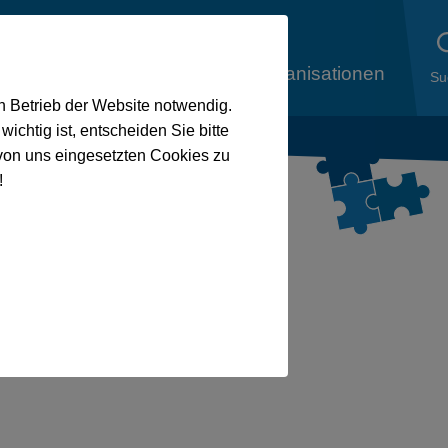
liedsorganisationen
Aus den
Mitgliedsorganisationen
Su
en Betrieb der Website notwendig.
ichtig ist, entscheiden Sie bitte
von uns eingesetzten Cookies zu
wirklich versucht worden“
!