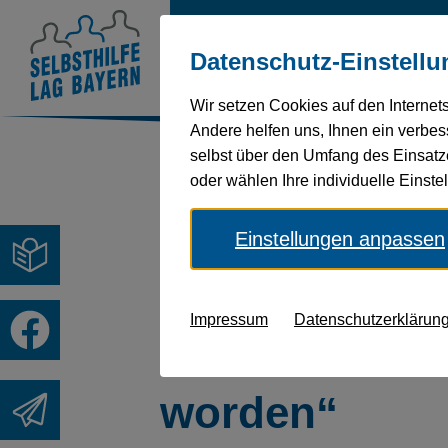
Über
Behinderung
Ges
Datenschutz-Einstellu
uns
und
Wir setzen Cookies auf den Internet
Andere helfen uns, Ihnen ein verbess
selbst über den Umfang des Einsatz
Sie befinden sich hier:
Startseite
oder wählen Ihre individuelle Einst
Einstellungen anpassen
Aktuelles | 14.12.2022
Impressum
Datenschutzerklärun
„Inklusion ist
worden“