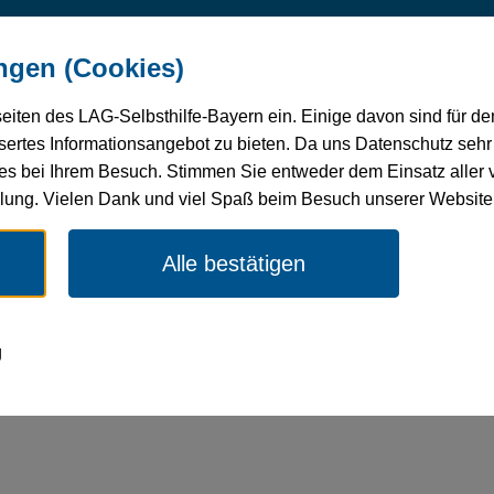
undheit
Verbandsentwicklung
Selbsthilfe-
Mitg
ngen (Cookies)
 Pflege
Förderung
seiten des LAG-Selbsthilfe-Bayern ein. Einige davon sind für d
ertes Informationsangebot zu bieten. Da uns Datenschutz sehr w
es bei Ihrem Besuch. Stimmen Sie entweder dem Einsatz aller 
Aktuelles
Kategorie: Aktuelles
„Inklusion ist nie 
ellung. Vielen Dank und viel Spaß beim Besuch unserer Website
Alle bestätigen
g
 nie wirklich versucht