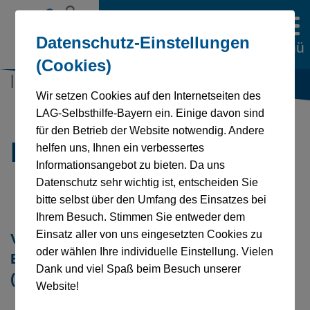
Datenschutz-Einstellungen
Menü
(Cookies)
| 29.01.2026
Wir setzen Cookies auf den Internetseiten des
LAG-Selbsthilfe-Bayern ein. Einige davon sind
für den Betrieb der Website notwendig. Andere
BIBay – Videos
helfen uns, Ihnen ein verbessertes
Informationsangebot zu bieten. Da uns
Datenschutz sehr wichtig ist, entscheiden Sie
bitte selbst über den Umfang des Einsatzes bei
Ihrem Besuch. Stimmen Sie entweder dem
Einsatz aller von uns eingesetzten Cookies zu
Video 1 I Was ist die
oder wählen Ihre individuelle Einstellung. Vielen
Bedarfsermittlung mit dem BIBay?
+
Dank und viel Spaß beim Besuch unserer
(Mit Audiodeskription)
Website!